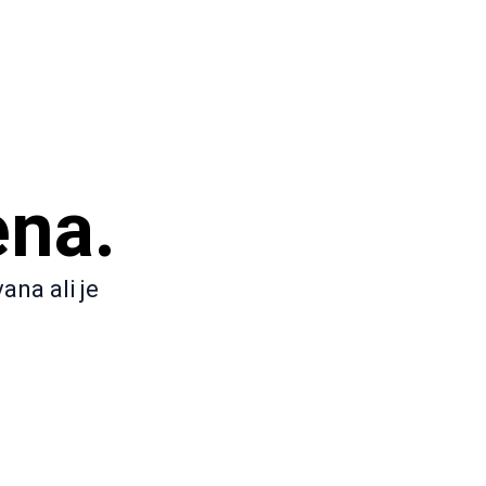
ena.
ana ali je