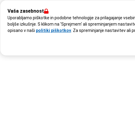
Vaša zasebnost
Uporabljamo piškotke in podobne tehnologije za prilagajanje vsebine
boljše izkušnje. S klikom na 'Sprejmem' ali spreminjanjem nastavite
opisano v naši
politiki piškotkov
. Za spreminjanje nastavitev ali p