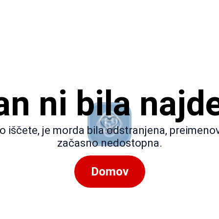
an ni bila najd
 jo iščete, je morda bila odstranjena, preimenov
začasno nedostopna.
Domov