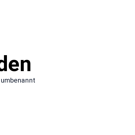
nden
t, umbenannt