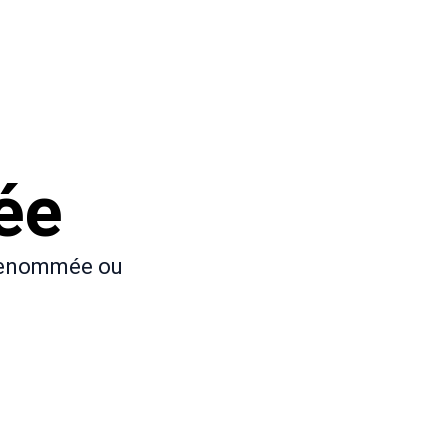
ée
 renommée ou